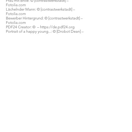
Frau mit Brille: © [contrastwerkstadt] –
Fotolia.com
Lächelnder Mann: © [contrastwerkstadt] –
Fotolia.com
Bewerber Hintergrund: © [contrastwerkstadt] –
Fotolia.com
PDF24 Creator: © –
https://de.pdf24.org
Portrait of a happy young...: © [Drobot Dean] –
Fotolia.com
Portrait of a lovely young...:
©
[
Drobot Dean
] –
Fotolia.com
Familie im Urlaub:
©
[drubig-photo] –
Fotolia.com
Baby we're moving in: © [bernardbodo] –
Fotolia.com
Glance people person...: © [
deagreez
] –
Fotolia.com
toothy smiling young pretty woman: © [
spaxiax
] –
Fotolia.com
info@kreativ-bewerbung.com