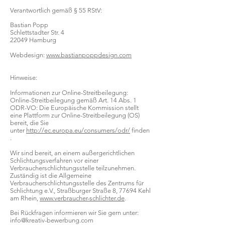
Verantwortlich gemäß § 55 RStV:
Bastian
Popp
Schlettstadter Str. 4
22049 Hamburg
Webdesign:
www.bastianpoppdesign.com
Hinweise:
Informationen zur Online-Streitbeilegung:
Online-Streitbeilegung gemäß Art. 14 Abs. 1
ODR-VO: Die Europäische Kommission stellt
eine Plattform zur Online-Streitbeilegung (OS)
bereit, die Sie
unter
http://ec.europa.eu/consumers/odr/
finden
.
Wir sind bereit, an einem außergerichtlichen
Schlichtungsverfahren vor einer
Verbraucherschlichtungsstelle teilzunehmen.
Zuständig ist die Allgemeine
Verbraucherschlichtungsstelle des Zentrums für
Schlichtung e.V., Straßburger Straße 8, 77694 Kehl
am Rhein,
www.verbraucher-schlichter.de
.
Bei Rückfragen informieren wir Sie gern unter:
info@kreativ-bewerbung.com