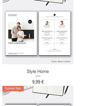
Style Home
Preis
9,99 €
Summer Sale