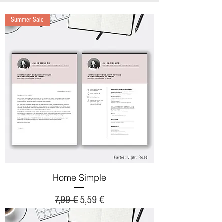
Summer Sale
Home Simple
Standardpreis
Sale-Preis
7,99 €
5,59 €