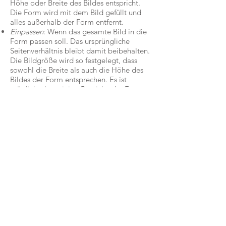
Höhe oder Breite des Bildes entspricht.
Die Form wird mit dem Bild gefüllt und
alles außerhalb der Form entfernt.
Einpassen
: Wenn das gesamte Bild in die
Form passen soll. Das ursprüngliche
Seitenverhältnis bleibt damit beibehalten.
Die Bildgröße wird so festgelegt, dass
sowohl die Breite als auch die Höhe des
Bildes der Form entsprechen. Es ist
möglich, dass einige Bereiche der Form
leer bleiben.
Drücken Sie anschließend ESC
info@kreativ-bewerbung.com
DATENSCHUTZERKLÄRUNG
IMPRESSUM
AGB